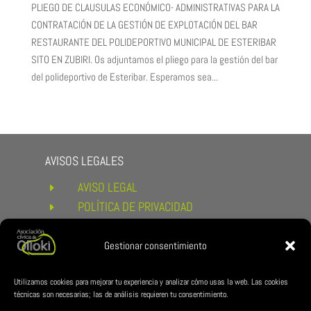
PLIEGO DE CLAUSULAS ECONÓMICO- ADMINISTRATIVAS PARA LA
CONTRATACIÓN DE LA GESTIÓN DE EXPLOTACIÓN DEL BAR
RESTAURANTE DEL POLIDEPORTIVO MUNICIPAL DE ESTERIBAR
SITO EN ZUBIRI. Os adjuntamos el pliego para la gestión del bar
del polideportivo de Esteribar. Esperamos sea...
AVISOS LEGALES
AVISO LEGAL
E
POLÍTICA DE PRIVACIDAD
E
POLÍTICA DE COOKIES
E
CONDICIONES DE COMPRA Y
Gestionar consentimiento
E
DEVOLUCIONES
ENLACES DE INTERÉS
Utilizamos cookies para mejorar tu experiencia y analizar cómo usas la web. Las cookies
técnicas son necesarias; las de análisis requieren tu consentimiento.
AYUNTAMIENTO DE ESTERIBAR
E