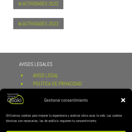
M.ACTIVIDADES 2022
M.ACTIVIDADES 2023
AVISOS LEGALES
AVISO LEGAL
E
POLÍTICA DE PRIVACIDAD
E
POLÍTICA DE COOKIES
E
CONDICIONES DE COMPRA Y
Gestionar consentimiento
E
DEVOLUCIONES
ENLACES DE INTERÉS
Utilizamos cookies para mejorar tu experiencia y analizar cómo usas la web. Las cookies
técnicas son necesarias; las de análisis requieren tu consentimiento.
AYUNTAMIENTO DE ESTERIBAR
E