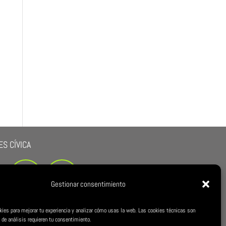
S CÍVICA
Gestionar consentimiento
kies para mejorar tu experiencia y analizar cómo usas la web. Las cookies técnicas son
 de análisis requieren tu consentimiento.