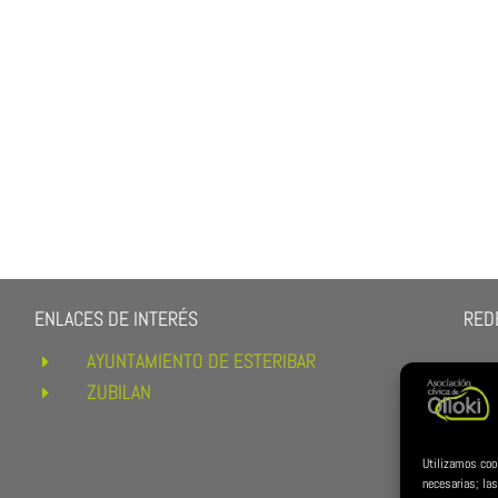
ENLACES DE INTERÉS
REDE
AYUNTAMIENTO DE ESTERIBAR
E
ZUBILAN
E
Utilizamos coo
necesarias; las