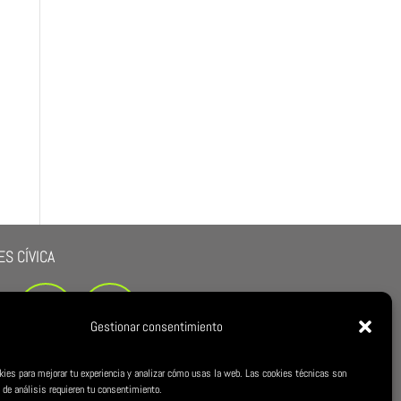
S CÍVICA
Gestionar consentimiento
kies para mejorar tu experiencia y analizar cómo usas la web. Las cookies técnicas son
 de análisis requieren tu consentimiento.