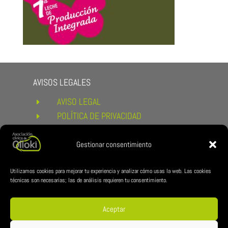
AVISOS LEGALES
AVISO LEGAL
E
POLÍTICA DE PRIVACIDAD
E
POLÍTICA DE COOKIES
E
CONDICIONES DE COMPRA Y
Gestionar consentimiento
E
DEVOLUCIONES
ENLACES DE INTERÉS
Utilizamos cookies para mejorar tu experiencia y analizar cómo usas la web. Las cookies
técnicas son necesarias; las de análisis requieren tu consentimiento.
AYUNTAMIENTO DE ESTERIBAR
E
ZUBILAN
E
Aceptar
REDES CÍVICA