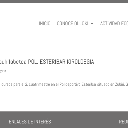
INICIO
CONOCE OLLOKI
ACTIVIDAD EC
 lauhilabetea POL. ESTERIBAR KIROLDEGIA
goría
ursos para el 2. cuatrimestre en el Polideportivo Esteribar situado en Zubiri. G
ENLACES DE INTERÉS
REDE