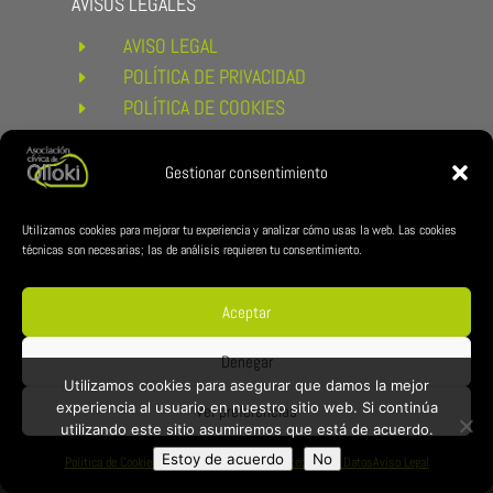
AVISOS LEGALES
AVISO LEGAL
E
POLÍTICA DE PRIVACIDAD
E
POLÍTICA DE COOKIES
E
CONDICIONES DE COMPRA Y
E
DEVOLUCIONES
Gestionar consentimiento
ENLACES DE INTERÉS
AYUNTAMIENTO DE ESTERIBAR
Utilizamos cookies para mejorar tu experiencia y analizar cómo usas la web. Las cookies
E
técnicas son necesarias; las de análisis requieren tu consentimiento.
ZUBILAN
E
REDES CÍVICA
Aceptar
Denegar
Utilizamos cookies para asegurar que damos la mejor
experiencia al usuario en nuestro sitio web. Si continúa
Ver preferencias
utilizando este sitio asumiremos que está de acuerdo.
Estoy de acuerdo
No
Politica de Cookies
Política de Privacidad y Protección de Datos
Aviso Legal