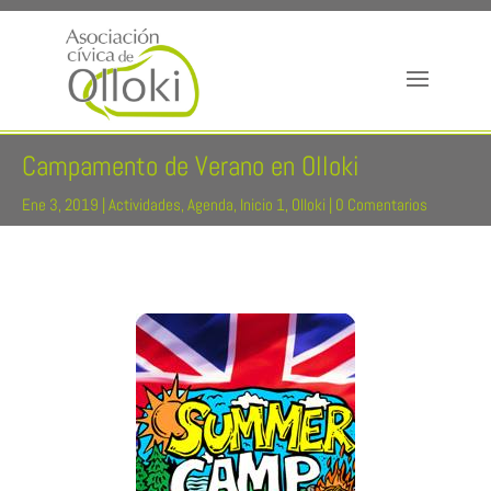
Campamento de Verano en Olloki
Ene 3, 2019
|
Actividades
,
Agenda
,
Inicio 1
,
Olloki
|
0 Comentarios