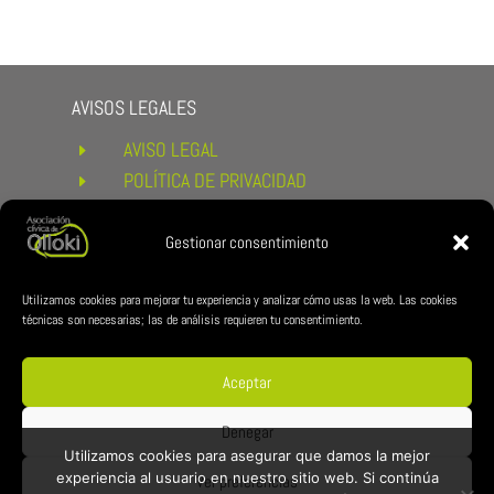
AVISOS LEGALES
AVISO LEGAL
E
POLÍTICA DE PRIVACIDAD
E
POLÍTICA DE COOKIES
E
CONDICIONES DE COMPRA Y
Gestionar consentimiento
E
DEVOLUCIONES
ENLACES DE INTERÉS
Utilizamos cookies para mejorar tu experiencia y analizar cómo usas la web. Las cookies
técnicas son necesarias; las de análisis requieren tu consentimiento.
AYUNTAMIENTO DE ESTERIBAR
E
ZUBILAN
E
Aceptar
REDES CÍVICA
Denegar
Utilizamos cookies para asegurar que damos la mejor
experiencia al usuario en nuestro sitio web. Si continúa
Ver preferencias