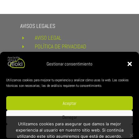
AVISOS LEGALES
AVISO LEGAL
E
POLÍTICA DE PRIVACIDAD
E
POLÍTICA DE COOKIES
E
CONDICIONES DE COMPRA Y
Gestionar consentimiento
E
DEVOLUCIONES
ENLACES DE INTERÉS
Utilizamos cookies para mejorar tu experiencia y analizar cómo usas la web. Las cookies
técnicas son necesarias; las de análisis requieren tu consentimiento.
AYUNTAMIENTO DE ESTERIBAR
E
ZUBILAN
E
Aceptar
REDES CÍVICA
Denegar
Utilizamos cookies para asegurar que damos la mejor
experiencia al usuario en nuestro sitio web. Si continúa
Ver preferencias
utilizando este sitio asumiremos que está de acuerdo.