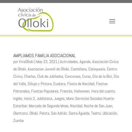
AMPLIAMOS FAMILIA ASOCIACIONAL
por
ViveOlloki
|
May 23, 2021
|
Actividades
,
Agenda
,
Asociación Cívica
de Olloki
,
Asociacion Juvenil de Olloki
,
Castellano
,
Catequesis
,
Centro
Cívico
,
Charlas
,
Club de Jubilados
,
Concursos
,
Curso
,
Día de la Bici
,
Día
del Valle
,
Dibujo y Pintura
,
Euskera
,
Fiesta de Navidad
,
Fiestas
Patronales
,
Fiestas Populares
,
Francés
,
Halloween
,
Hora del cuento
,
Inglés
,
inicio 2
,
Jubiloteca
,
Juegos
,
Manc Servicios Sociales Huarte-
Esteribar
,
Mercado de Segunda Mnao
,
Navidad
,
Noche de San Juan
,
Olentzero
,
Olloki
,
Pelota
,
San Adrián
,
Santa Águeda
,
Teatro
,
Ubicación
,
Zumba