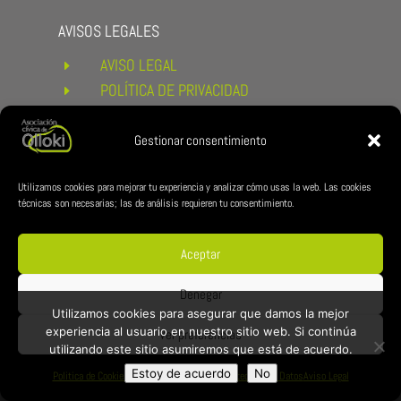
AVISOS LEGALES
AVISO LEGAL
E
POLÍTICA DE PRIVACIDAD
E
POLÍTICA DE COOKIES
E
CONDICIONES DE COMPRA Y
Gestionar consentimiento
E
DEVOLUCIONES
ENLACES DE INTERÉS
Utilizamos cookies para mejorar tu experiencia y analizar cómo usas la web. Las cookies
técnicas son necesarias; las de análisis requieren tu consentimiento.
AYUNTAMIENTO DE ESTERIBAR
E
ZUBILAN
E
Aceptar
REDES CÍVICA
Denegar
Utilizamos cookies para asegurar que damos la mejor
experiencia al usuario en nuestro sitio web. Si continúa
Ver preferencias
utilizando este sitio asumiremos que está de acuerdo.
Estoy de acuerdo
No
Politica de Cookies
Política de Privacidad y Protección de Datos
Aviso Legal