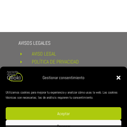
AVISOS LEGALES
AVISO LEGAL
E
POLÍTICA DE PRIVACIDAD
E
POLÍTICA DE COOKIES
E
CONDICIONES DE COMPRA Y
Gestionar consentimiento
E
DEVOLUCIONES
ENLACES DE INTERÉS
Utilizamos cookies para mejorar tu experiencia y analizar cómo usas la web. Las cookies
técnicas son necesarias; las de análisis requieren tu consentimiento.
AYUNTAMIENTO DE ESTERIBAR
E
ZUBILAN
E
Aceptar
REDES CÍVICA
Denegar