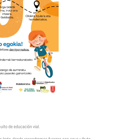
uito de educación vial.
ia Irotz, donde repondremos fuerzas con agua y fruta.