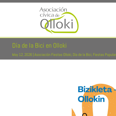
Día de la Bici en Olloki
May 12, 2026
|
Asociación Fiestas Olloki
,
Día de la Bici
,
Fiestas Popula