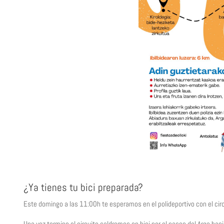
¿Ya tienes tu bici preparada?
Este domingo a las 11:00h te esperamos en el polideportivo con el circ
Una vez termine el circuito saldremos en bici por el paseo del Arga hac