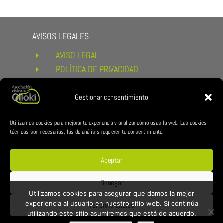
AVISOS LEGALES
AVISO LEGAL
E
POLÍTICA DE PRIVACIDAD
E
POLÍTICA DE COOKIES
E
CONDICIONES DE COMPRA Y
Gestionar consentimiento
E
DEVOLUCIONES
ENLACES DE INTERÉS
Utilizamos cookies para mejorar tu experiencia y analizar cómo usas la web. Las cookies
técnicas son necesarias; las de análisis requieren tu consentimiento.
AYUNTAMIENTO DE ESTERIBAR
E
ZUBILAN
E
Aceptar
REDES CÍVICA
Denegar
Utilizamos cookies para asegurar que damos la mejor
experiencia al usuario en nuestro sitio web. Si continúa
Ver preferencias
utilizando este sitio asumiremos que está de acuerdo.