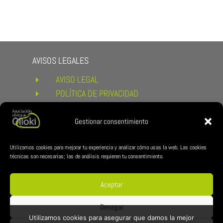
AVISOS LEGALES
AVISO LEGAL
E
POLÍTICA DE PRIVACIDAD
E
POLÍTICA DE COOKIES
E
CONDICIONES DE COMPRA Y
Gestionar consentimiento
E
DEVOLUCIONES
ENLACES DE INTERÉS
Utilizamos cookies para mejorar tu experiencia y analizar cómo usas la web. Las cookies
técnicas son necesarias; las de análisis requieren tu consentimiento.
AYUNTAMIENTO DE ESTERIBAR
E
ZUBILAN
E
Aceptar
REDES CÍVICA
Denegar
Utilizamos cookies para asegurar que damos la mejor