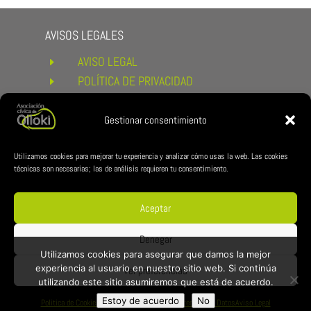
AVISOS LEGALES
AVISO LEGAL
E
POLÍTICA DE PRIVACIDAD
E
POLÍTICA DE COOKIES
E
CONDICIONES DE COMPRA Y
Gestionar consentimiento
E
DEVOLUCIONES
ENLACES DE INTERÉS
Utilizamos cookies para mejorar tu experiencia y analizar cómo usas la web. Las cookies
técnicas son necesarias; las de análisis requieren tu consentimiento.
AYUNTAMIENTO DE ESTERIBAR
E
ZUBILAN
E
Aceptar
REDES CÍVICA
Denegar
Utilizamos cookies para asegurar que damos la mejor
experiencia al usuario en nuestro sitio web. Si continúa
Ver preferencias
utilizando este sitio asumiremos que está de acuerdo.
Estoy de acuerdo
No
Politica de Cookies
Política de Privacidad y Protección de Datos
Aviso Legal