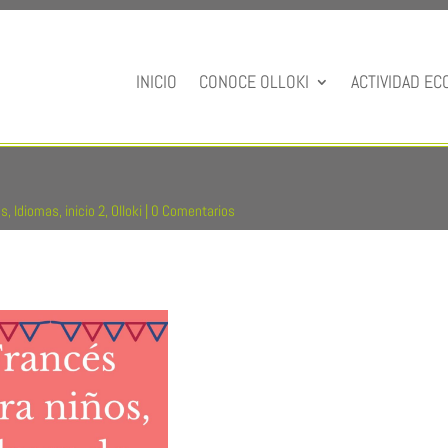
INICIO
CONOCE OLLOKI
ACTIVIDAD EC
és
,
Idiomas
,
inicio 2
,
Olloki
|
0 Comentarios