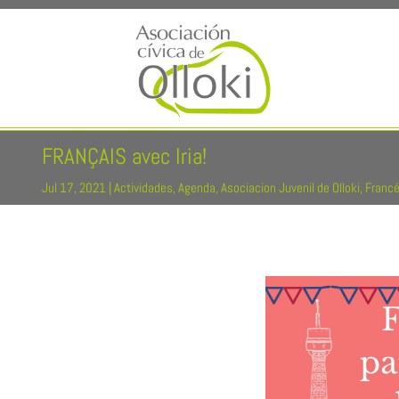
FRANÇAIS avec Iria!
Jul 17, 2021
|
Actividades
,
Agenda
,
Asociacion Juvenil de Olloki
,
Franc