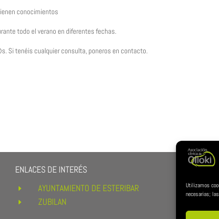
 tienen conocimientos
urante todo el verano en diferentes fechas.
Si tenéis cualquier consulta, poneros en contacto.
ENLACES DE INTERÉS
REDE
Utilizamos coo
AYUNTAMIENTO DE ESTERIBAR
E
necesarias; las
ZUBILAN
E