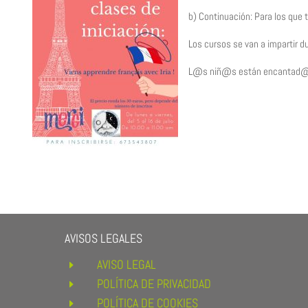
b) Continuación: Para los que
Los cursos se van a impartir d
L@s niñ@s están encantad@s. 
AVISOS LEGALES
AVISO LEGAL
E
POLÍTICA DE PRIVACIDAD
E
POLÍTICA DE COOKIES
E