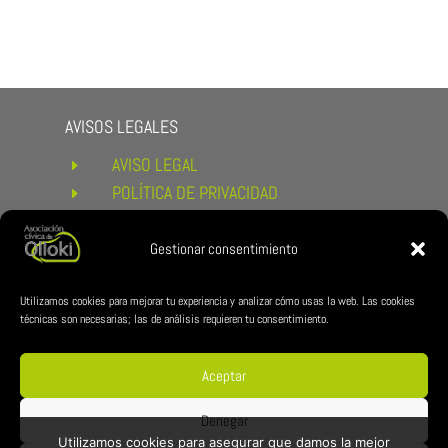
AVISOS LEGALES
AVISO LEGAL
E
POLÍTICA DE PRIVACIDAD
E
POLÍTICA DE COOKIES
E
CONDICIONES DE COMPRA Y
Gestionar consentimiento
E
DEVOLUCIONES
ENLACES DE INTERÉS
Utilizamos cookies para mejorar tu experiencia y analizar cómo usas la web. Las cookies
técnicas son necesarias; las de análisis requieren tu consentimiento.
AYUNTAMIENTO DE ESTERIBAR
E
ZUBILAN
E
Aceptar
REDES CÍVICA
Denegar
Utilizamos cookies para asegurar que damos la mejor