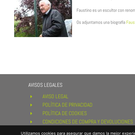
Faustino es un escultor con reno
Os adjuntamos una biografía
Faus
AVISOS LEGALES
AVISO LEGAL
E
POLÍTICA DE PRIVACIDAD
E
POLÍTICA DE COOKIES
E
CONDICIONES DE COMPRA Y DEVOLUCIONES
E
Utilizamos cookies para asegurar que damos la mejor experie