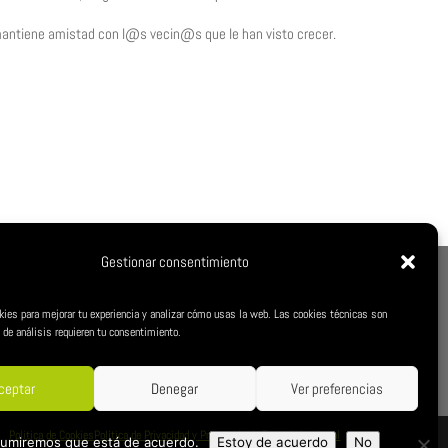
 mantiene amistad con l@s vecin@s que le han visto crecer.
Gestionar consentimiento
S CÍVICA
kies para mejorar tu experiencia y analizar cómo usas la web. Las cookies técnicas son
 de análisis requieren tu consentimiento.
ceptar
Denegar
Ver preferencias
Politica de Cookies
Política de Privacidad y Protección de Datos
Aviso Legal
 asumiremos que está de acuerdo.
Estoy de acuerdo
No