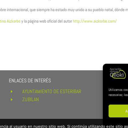
mbre internacional, que siempre ha estado muy unido a su pueblo natal, dónde
tino Aizkorbe
y la página web oficial del autor
http://www.aizkorbe.com/
ENLACES DE INTERÉS
REDE
Utilizamos coo
AYUNTAMIENTO DE ESTERIBAR
E
necesarias; las
ZUBILAN
E
A
ncia al usuario en nuestro sitio web. Si continúa utilizando este sitio