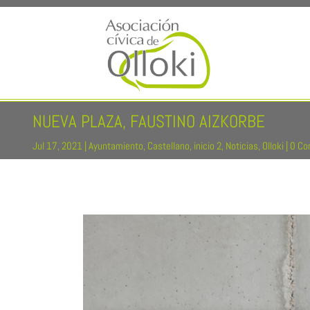
NUEVA PLAZA, FAUSTINO AIZKORBE
Jul 17, 2021
|
Ayuntamiento
,
Castellano
,
inicio 2
,
Noticias
,
Olloki
|
0 Co