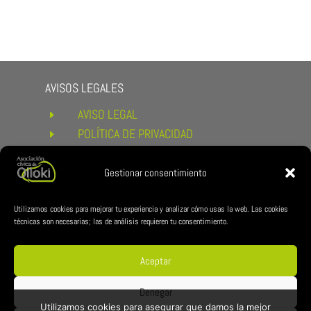
AVISOS LEGALES
AVISO LEGAL
E
POLÍTICA DE PRIVACIDAD
E
POLÍTICA DE COOKIES
E
CONDICIONES DE COMPRA Y
Gestionar consentimiento
E
DEVOLUCIONES
ENLACES DE INTERÉS
Utilizamos cookies para mejorar tu experiencia y analizar cómo usas la web. Las cookies
técnicas son necesarias; las de análisis requieren tu consentimiento.
AYUNTAMIENTO DE ESTERIBAR
E
ZUBILAN
E
Aceptar
REDES CÍVICA
Denegar
Utilizamos cookies para asegurar que damos la mejor